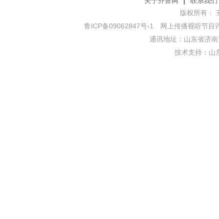
关于齐鲁网
|
联系我们
版权所有： 齐鲁网
鲁ICP备09062847号-1
网上传播视听节目许可证
通讯地址：山东省济南市
技术支持：
山