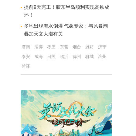
提前9天完工！胶东半岛顺利实现高铁成
环！
多地出现海水倒灌 气象专家：与风暴潮
叠加天文大潮有关
济南
淄博
枣庄
东营
烟台
潍坊
济宁
泰安
威海
日照
临沂
德州
聊城
滨州
菏泽