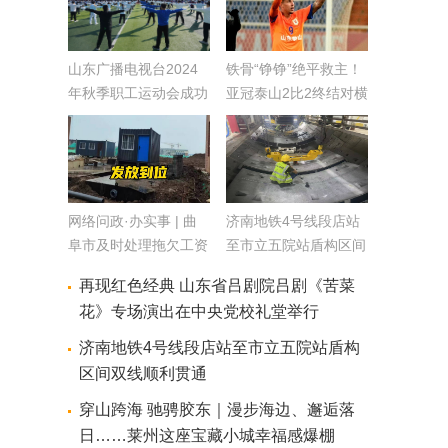
山东广播电视台2024
铁骨“铮铮”绝平救主！
年秋季职工运动会成功
亚冠泰山2比2终结对横
举办
滨四连败
网络问政·办实事 | 曲
济南地铁4号线段店站
阜市及时处理拖欠工资
至市立五院站盾构区间
问题
双线顺利贯通
再现红色经典 山东省吕剧院吕剧《苦菜
花》专场演出在中央党校礼堂举行
济南地铁4号线段店站至市立五院站盾构
区间双线顺利贯通
穿山跨海 驰骋胶东｜漫步海边、邂逅落
日……莱州这座宝藏小城幸福感爆棚