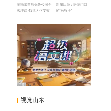
车辆出事故保险公司全
新闻回顾：医院门口
损理赔 4S店为何要收
的“药贩子”
服务费？
视觉山东