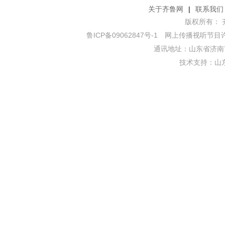
关于齐鲁网
|
联系我们
版权所有： 齐鲁网
鲁ICP备09062847号-1
网上传播视听节目许可证
通讯地址：山东省济南市
技术支持：
山