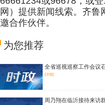
66661234或96678
网
）提供新闻线索。齐鲁
邀合作伙伴。
为您推荐
全省巡视巡察工作会议召
[详细]
周乃翔在临沂接待来访