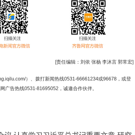
[责任编辑：
刘依 张杨 李沐言 郭常宏
]
ng.iqilu.com/
）、拨打新闻热线0531-66661234或96678，或登
鲁网广告热线
0531-81695052
，诚邀合作伙伴。