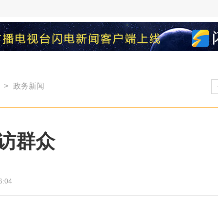
>
政务新闻
访群众
6:04