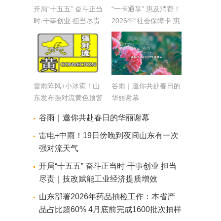
开局“十五五” 奋斗正当
“一卡通享” 惠及消费！
时·干事创业 担当尽责
2026年“社会保障卡 惠
｜优产品 畅通道 山东
享山东行”活动正式启
特色农产品加速扬帆出
动
海
雷雨阵风+小冰雹！山
谷雨｜邀你共赴春日的
东发布强对流黄色预警
华丽谢幕
谷雨｜邀你共赴春日的华丽谢幕
雷电+中雨！19日傍晚到夜间山东有一次
强对流天气
开局“十五五” 奋斗正当时·干事创业 担当
尽责｜技改赋能工业经济提质增效
山东部署2026年药品抽检工作：本省产
品占比超60% 4月底前完成1600批次抽样