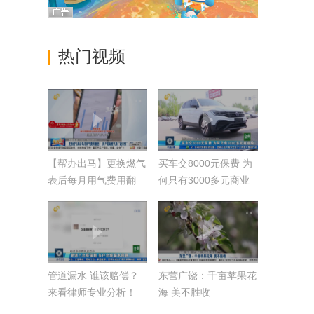
热门视频
【帮办出马】更换燃气
买车交8000元保费 为
表后每月用气费用翻
何只有3000多元商业
倍？ 用户质疑燃气
险？
表“跑得快”
管道漏水 谁该赔偿？
东营广饶：千亩苹果花
来看律师专业分析！
海 美不胜收