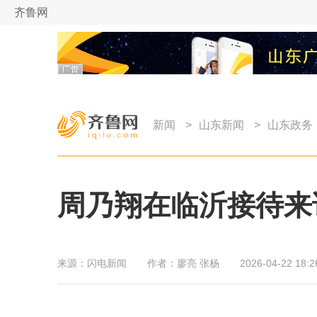
齐鲁网
新闻
>
山东新闻
>
山东政务
周乃翔在临沂接待来
来源：
闪电新闻
作者：
廖亮 张杨
2026-04-22 18:2