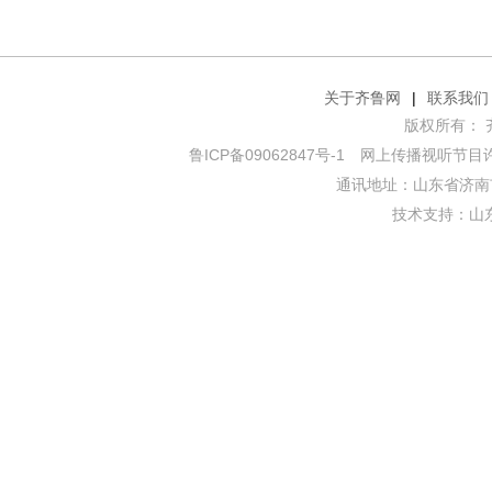
关于齐鲁网
|
联系我们
版权所有： 齐鲁网
鲁ICP备09062847号-1
网上传播视听节目许可证
通讯地址：山东省济南市
技术支持：
山