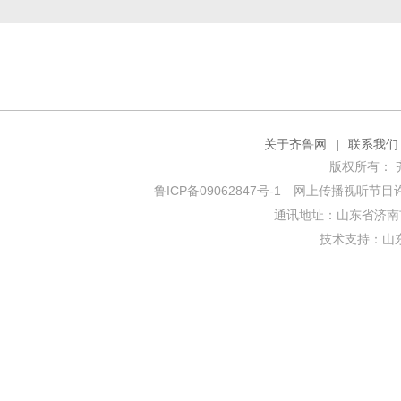
关于齐鲁网
|
联系我们
版权所有： 齐鲁网
鲁ICP备09062847号-1
网上传播视听节目许可证
通讯地址：山东省济南市
技术支持：
山