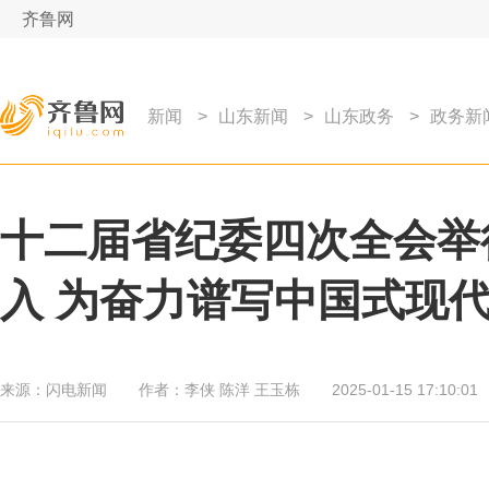
齐鲁网
新闻
>
山东新闻
>
山东政务
>
政务新
十二届省纪委四次全会举
入 为奋力谱写中国式现
来源：
闪电新闻
作者：
李侠 陈洋 王玉栋
2025-01-15 17:10:01