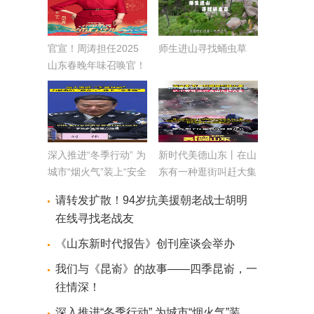
官宣！周涛担任2025
师生进山寻找蛹虫草
山东春晚年味召唤官！
深入推进“冬季行动” 为
新时代美德山东丨在山
城市“烟火气”装上“安全
东有一种逛街叫赶大集
阀”
这个春节欢迎来山东赶
请转发扩散！94岁抗美援朝老战士胡明
黄河大集 运河大集 海
在线寻找老战友
洋大集
《山东新时代报告》创刊座谈会举办
我们与《昆嵛》的故事——四季昆嵛，一
往情深！
深入推进“冬季行动” 为城市“烟火气”装