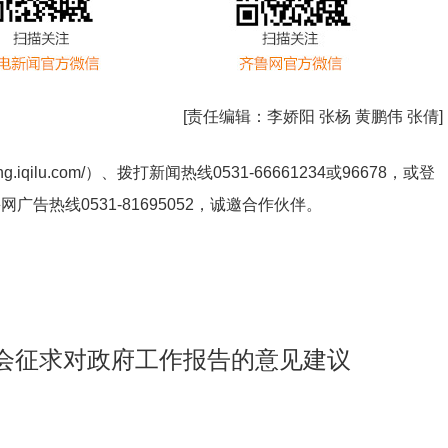
[责任编辑：
李娇阳 张杨 黄鹏伟 张倩
]
ng.iqilu.com/
）、拨打新闻热线0531-66661234或96678，或登
鲁网广告热线
0531-81695052
，诚邀合作伙伴。
会征求对政府工作报告的意见建议