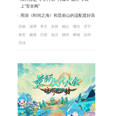
上“安全阀”
周深《时间之海》和昆嵛山的适配度好高
济南
淄博
枣庄
东营
烟台
潍坊
济宁
泰安
威海
日照
临沂
德州
聊城
滨州
菏泽