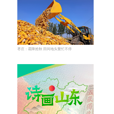
枣庄：霜降抢秋 田间地头繁忙不停