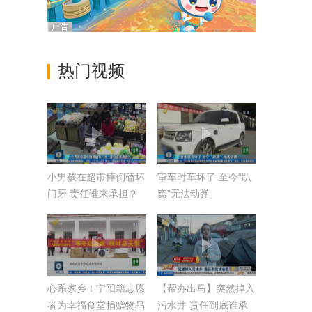
热门视频
小男孩在超市摔倒磕坏
审车时车坏了 至今“趴
门牙 责任谁来承担？
窝”无法动弹
心系家乡！宁阳籍志愿
【帮办出马】突然掉入
者为幸福食堂捐赠物品
污水井 责任到底谁承