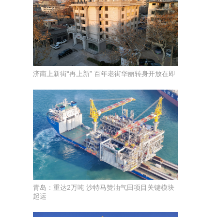
济南上新街“再上新” 百年老街华丽转身开放在即
青岛：重达2万吨 沙特马赞油气田项目关键模块
起运