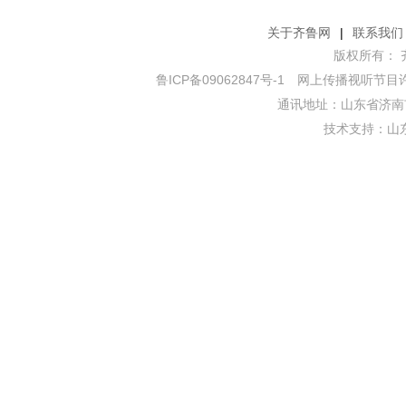
关于齐鲁网
|
联系我们
版权所有： 齐鲁网
鲁ICP备09062847号-1
网上传播视听节目许可证
通讯地址：山东省济南市
技术支持：
山