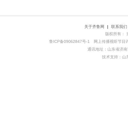
关于齐鲁网
|
联系我们
版权所有： 齐鲁网
鲁ICP备09062847号-1
网上传播视听节目许可证
通讯地址：山东省济南市
技术支持：
山