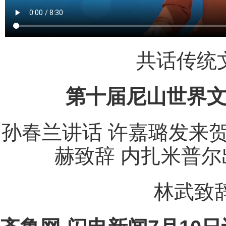
共话传统
第十届尼山世界
孙春兰讲话 许嘉璐发来贺
赫致辞 内扎米普尔
林武致