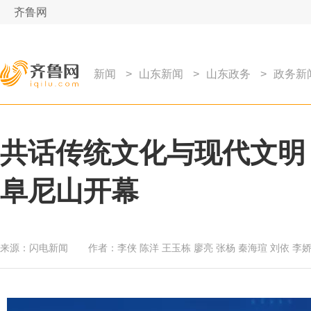
齐鲁网
新闻
>
山东新闻
>
山东政务
>
政务新
共话传统文化与现代文明
阜尼山开幕
来源：
闪电新闻
作者：
李侠 陈洋 王玉栋 廖亮 张杨 秦海瑄 刘依 李