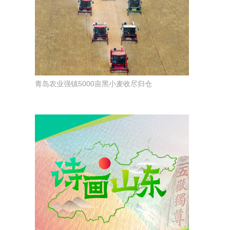
青岛农业强镇5000亩黑小麦收尽归仓