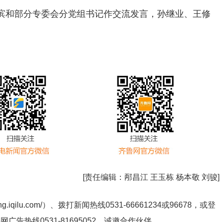
滨和部分专委会分党组书记作交流发言，孙继业、王修
[责任编辑：
邴昌江 王玉栋 杨本敬 刘骏
]
ng.iqilu.com/
）、拨打新闻热线0531-66661234或96678，或登
鲁网广告热线
0531-81695052
，诚邀合作伙伴。