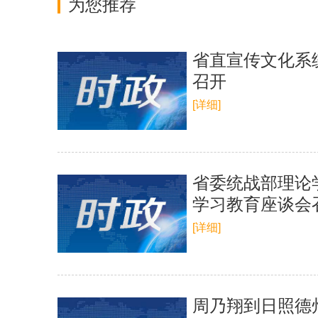
为您推荐
省直宣传文化系
召开
[详细]
省委统战部理论
学习教育座谈会
[详细]
周乃翔到日照德