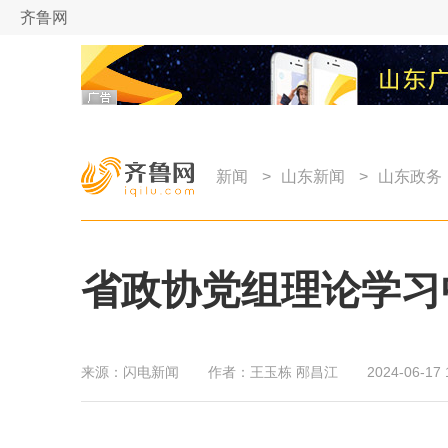
齐鲁网
新闻
>
山东新闻
>
山东政务
省政协党组理论学习
来源：
闪电新闻
作者：
王玉栋 邴昌江
2024-06-17 