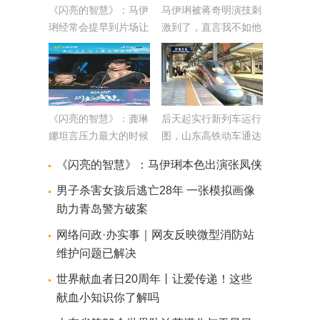
《闪亮的智慧》：马伊
马伊琍被蒋奇明演技刺
琍经常会提早到片场让
激到了，直言我不如他
导演有“意见”
《闪亮的智慧》：龚琳
后天起实行新列车运行
娜坦言压力最大的时候
图，山东高铁动车通达
是《忐忑》火的时候
全国27个省会城市
《闪亮的智慧》：马伊琍本色出演张凤侠
男子杀害女孩后逃亡28年 一张模拟画像
助力青岛警方破案
网络问政·办实事｜网友反映微型消防站
维护问题已解决
世界献血者日20周年丨让爱传递！这些
献血小知识你了解吗