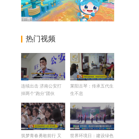
热门视频
连续出击 济南公安打
莱阳古琴：传承五代生
掉两个“跑分”团伙
生不息
筑梦青春勇敢前行 又
世界环境日：建设绿色