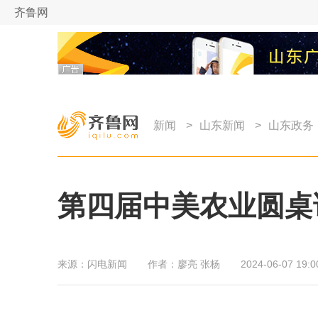
齐鲁网
新闻
>
山东新闻
>
山东政务
第四届中美农业圆桌
来源：
闪电新闻
作者：
廖亮 张杨
2024-06-07 19:0