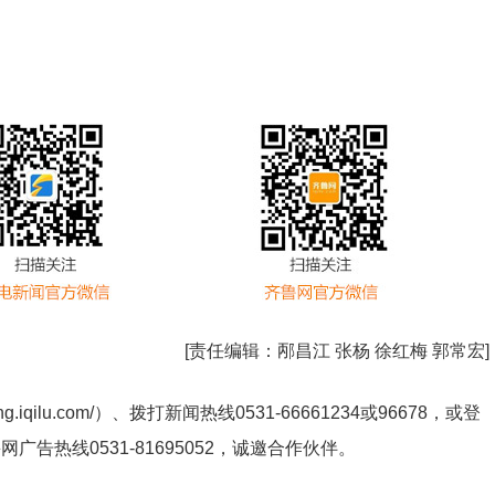
[责任编辑：
邴昌江 张杨 徐红梅 郭常宏
]
ng.iqilu.com/
）、拨打新闻热线0531-66661234或96678，或登
鲁网广告热线
0531-81695052
，诚邀合作伙伴。