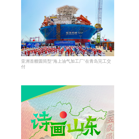
亚洲首艘圆筒型“海上油气加工厂”在青岛完工交
付