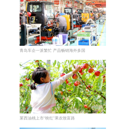
青岛车企一派繁忙 产品畅销海外多国
莱西油桃上市“映红”果农致富路