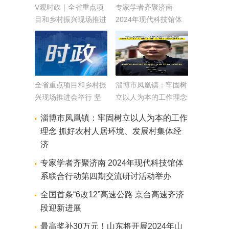
V观时政｜全省重点项
专家学者齐聚济南
目和乡村振兴现场推进
2024年现代科技馆体
会走进淄博济宁枣庄
系联合行动第四期交流
研讨活动举办
全省重点项目和乡村振
淄博市凤凰镇：牢固树
兴现场推进会举行 坚
立以人为本的工作理念
定扛牢“走在前、挑大
抓好农村人居环境、发
淄博市凤凰镇：牢固树立以人为本的工作
梁”使命担当 推动项目
展村集体经济
理念 抓好农村人居环境、发展村集体经
建设和乡村振兴不断取
济
得新成效 林武周乃翔
出席
专家学者齐聚济南 2024年现代科技馆体
系联合行动第四期交流研讨活动举办
全国首条“6改12”高速公路 京台高速齐济
段迎新进展
最高奖补30万元！山东将开展2024年山