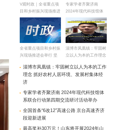
V观时政｜全省重点项
专家学者齐聚济南
目和乡村振兴现场推进
2024年现代科技馆体
会走进淄博济宁枣庄
系联合行动第四期交流
研讨活动举办
全省重点项目和乡村振
淄博市凤凰镇：牢固树
兴现场推进会举行 坚
立以人为本的工作理念
定扛牢“走在前、挑大
抓好农村人居环境、发
淄博市凤凰镇：牢固树立以人为本的工作
梁”使命担当 推动项目
展村集体经济
理念 抓好农村人居环境、发展村集体经
建设和乡村振兴不断取
济
得新成效 林武周乃翔
出席
专家学者齐聚济南 2024年现代科技馆体
系联合行动第四期交流研讨活动举办
全国首条“6改12”高速公路 京台高速齐济
段迎新进展
最高奖补30万元！山东将开展2024年山