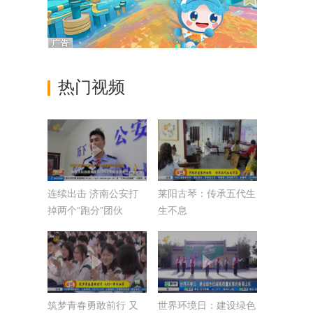
热门视频
连续出击 济南公安打
莱阳古琴：传承五代生
掉两个“跑分”团伙
生不息
筑梦青春勇敢前行 又
世界环境日：建设绿色