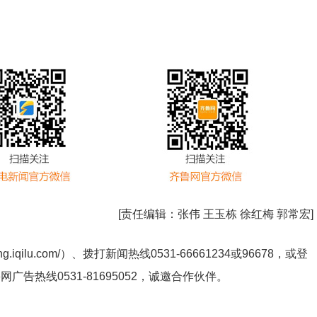
[责任编辑：
张伟 王玉栋 徐红梅 郭常宏
]
ng.iqilu.com/
）、拨打新闻热线0531-66661234或96678，或登
鲁网广告热线
0531-81695052
，诚邀合作伙伴。