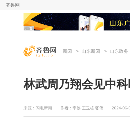
齐鲁网
新闻
>
山东新闻
>
山东政务
林武周乃翔会见中科
来源：
闪电新闻
作者：
李侠 王玉栋 张伟
2024-06-0