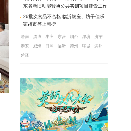
东省新旧动能转换公共实训项目建设工作
26批次食品不合格 临沂银座、坊子佳乐
家超市等上黑榜
济南
淄博
枣庄
东营
烟台
潍坊
济宁
泰安
威海
日照
临沂
德州
聊城
滨州
菏泽