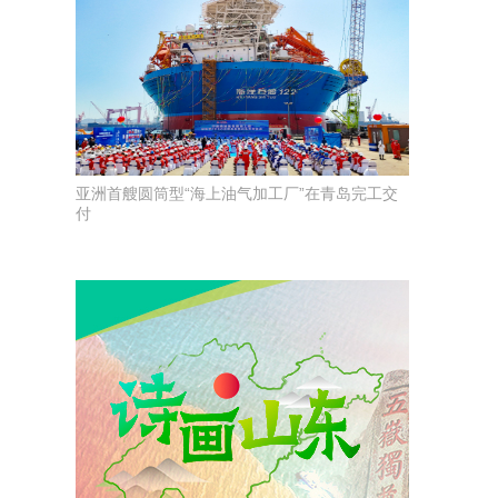
亚洲首艘圆筒型“海上油气加工厂”在青岛完工交
付