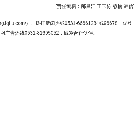
[责任编辑：
邴昌江 王玉栋 穆楠 韩信
]
ng.iqilu.com/
）、拨打新闻热线0531-66661234或96678，或登
鲁网广告热线
0531-81695052
，诚邀合作伙伴。