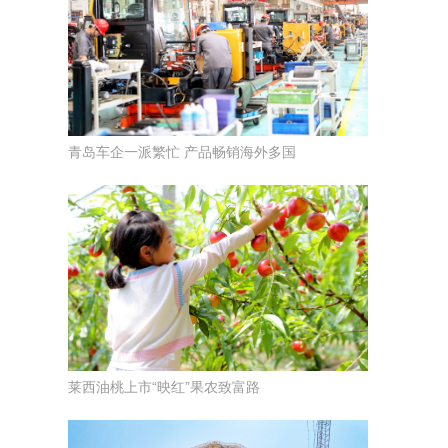
青岛车企一派繁忙 产品畅销海外多国
莱西油桃上市“映红”果农致富路