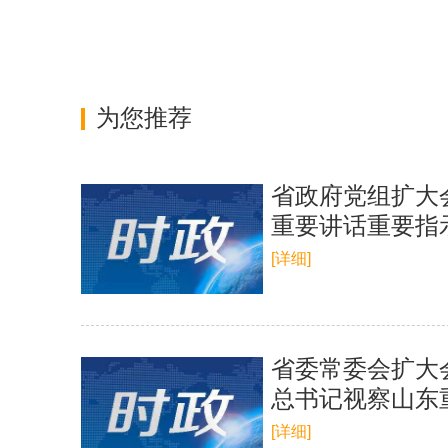
为您推荐
省政府党组扩大
重要讲话重要指
[详细]
省委常委会扩大
总书记视察山东
定好位挑大梁 
[详细]