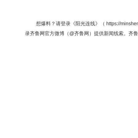
想爆料？请登录《阳光连线》（
https://minshe
录齐鲁网官方微博（
@齐鲁网
）提供新闻线索。齐