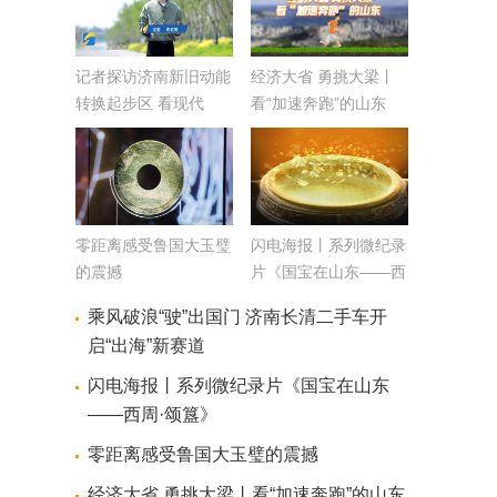
记者探访济南新旧动能
经济大省 勇挑大梁丨
转换起步区 看现代
看“加速奔跑”的山东
化“立体城市”建设
零距离感受鲁国大玉璧
闪电海报丨系列微纪录
的震撼
片《国宝在山东——西
周·颂簋》
乘风破浪“驶”出国门 济南长清二手车开
启“出海”新赛道
闪电海报丨系列微纪录片《国宝在山东
——西周·颂簋》
零距离感受鲁国大玉璧的震撼
经济大省 勇挑大梁丨看“加速奔跑”的山东