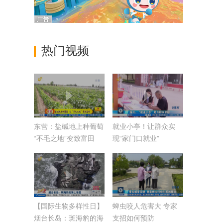
热门视频
东营：盐碱地上种葡萄
就业小亭！让群众实
“不毛之地”变致富田
现“家门口就业”
【国际生物多样性日】
蜱虫咬人危害大 专家
烟台长岛：斑海豹的海
支招如何预防