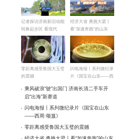
记者探访济南新旧动能
经济大省 勇挑大梁丨
转换起步区 看现代
看“加速奔跑”的山东
化“立体城市”建设
零距离感受鲁国大玉璧
闪电海报丨系列微纪录
的震撼
片《国宝在山东——西
周·颂簋》
乘风破浪“驶”出国门 济南长清二手车开
启“出海”新赛道
闪电海报丨系列微纪录片《国宝在山东
——西周·颂簋》
零距离感受鲁国大玉璧的震撼
经济大省 勇挑大梁丨看“加速奔跑”的山东