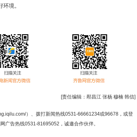
好环境。
[责任编辑：
邴昌江 张杨 穆楠 韩信
]
ng.iqilu.com/
）、拨打新闻热线0531-66661234或96678，或登
鲁网广告热线
0531-81695052
，诚邀合作伙伴。