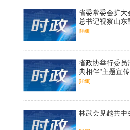
省委常委会扩大
总书记视察山东
定好位挑大梁 
[详细]
省政协举行委员
典相伴”主题宣
[详细]
林武会见越共中