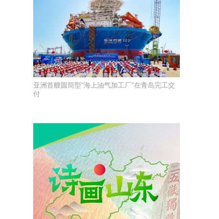
亚洲首艘圆筒型“海上油气加工厂”在青岛完工交
付