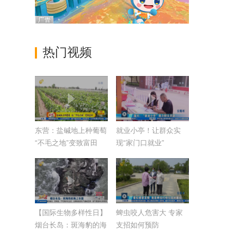
热门视频
东营：盐碱地上种葡萄
就业小亭！让群众实
“不毛之地”变致富田
现“家门口就业”
【国际生物多样性日】
蜱虫咬人危害大 专家
烟台长岛：斑海豹的海
支招如何预防