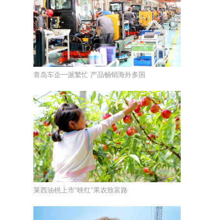
青岛车企一派繁忙 产品畅销海外多国
莱西油桃上市“映红”果农致富路