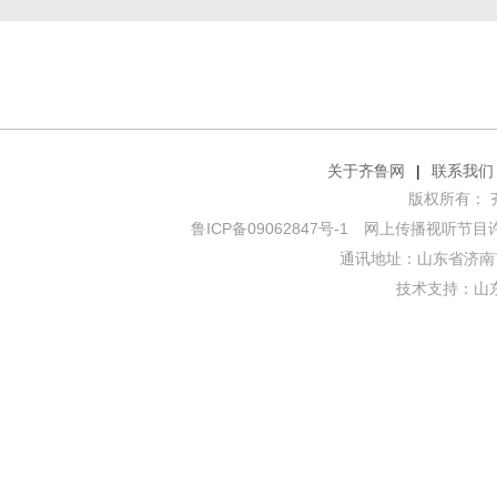
关于齐鲁网
|
联系我们
版权所有： 齐鲁网
鲁ICP备09062847号-1
网上传播视听节目许可证
通讯地址：山东省济南市
技术支持：
山