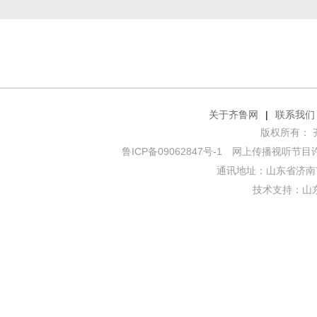
关于齐鲁网
|
联系我们
版权所有： 齐鲁网
鲁ICP备09062847号-1
网上传播视听节目许可证
通讯地址：山东省济南市
技术支持：
山