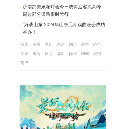
济南趵突泉花灯会今日或将迎客流高峰
周边部分道路限时禁行
“好戏山东”2024年山东元宵戏曲晚会成功
举办！
济南
淄博
枣庄
东营
烟台
潍坊
济宁
泰安
威海
日照
临沂
德州
聊城
滨州
菏泽