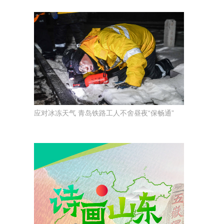
应对冰冻天气 青岛铁路工人不舍昼夜“保畅通”