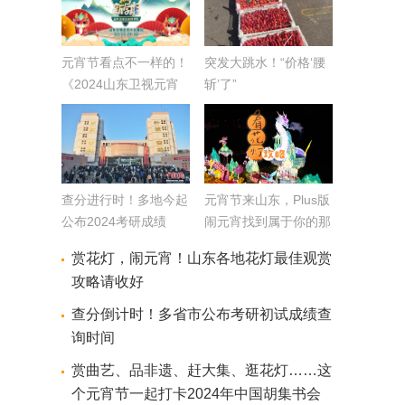
元宵节看点不一样的！
突发大跳水！“价格‘腰
《2024山东卫视元宵
斩’了”
开学礼》特别节目本周
六播出
查分进行时！多地今起
元宵节来山东，Plus版
公布2024考研成绩
闹元宵找到属于你的那
份快乐（附赏玩攻略）
赏花灯，闹元宵！山东各地花灯最佳观赏
攻略请收好
查分倒计时！多省市公布考研初试成绩查
询时间
赏曲艺、品非遗、赶大集、逛花灯……这
个元宵节一起打卡2024年中国胡集书会