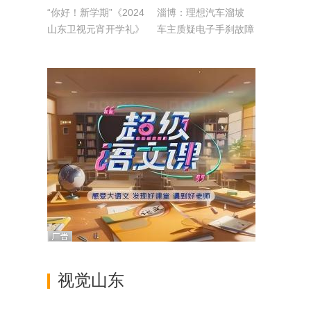
“你好！新学期”《2024
淄博：理想汽车溜坡
山东卫视元宵开学礼》
车主质疑电子手刹故障
今晚8:30山东卫视播出
视觉山东