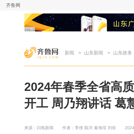
齐鲁网
新闻
>
山东新闻
>
山东政务
2024年春季全省
开工 周乃翔讲话 葛
来源：
闪电新闻
作者：
李侠 陈洋 秦海瑄 刘依
2024