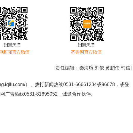
[责任编辑：
秦海瑄 刘依 黄鹏伟 韩信
]
ng.iqilu.com/
）、拨打新闻热线0531-66661234或96678，或登
鲁网广告热线
0531-81695052
，诚邀合作伙伴。