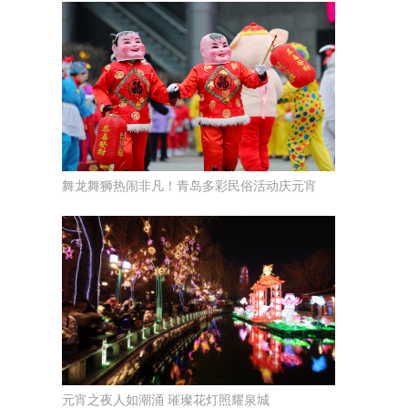
舞龙舞狮热闹非凡！青岛多彩民俗活动庆元宵
元宵之夜人如潮涌 璀璨花灯照耀泉城