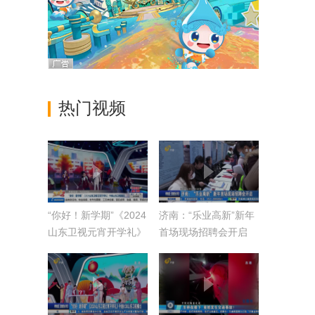
热门视频
“你好！新学期”《2024
济南：“乐业高新”新年
山东卫视元宵开学礼》
首场现场招聘会开启
今晚山东卫视播出