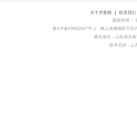
关于齐鲁网
|
联系我们
版权所有： 齐鲁网
鲁ICP备09062847号-1
网上传播视听节目许可证
通讯地址：山东省济南市
技术支持：
山