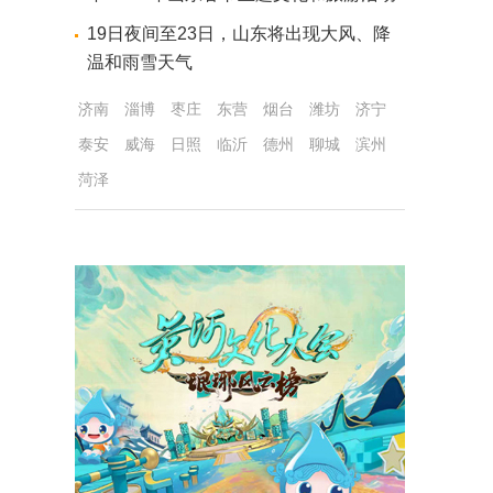
19日夜间至23日，山东将出现大风、降
温和雨雪天气
济南
淄博
枣庄
东营
烟台
潍坊
济宁
泰安
威海
日照
临沂
德州
聊城
滨州
菏泽