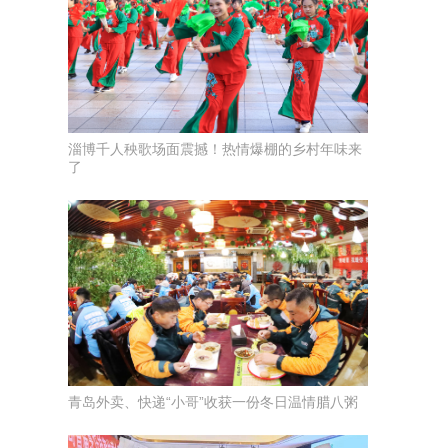
淄博千人秧歌场面震撼！热情爆棚的乡村年味来
了
青岛外卖、快递“小哥”收获一份冬日温情腊八粥