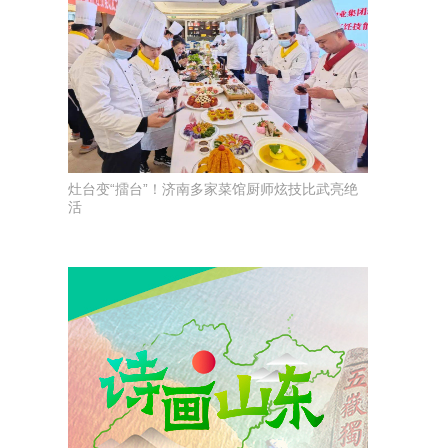
灶台变“擂台”！济南多家菜馆厨师炫技比武亮绝
活