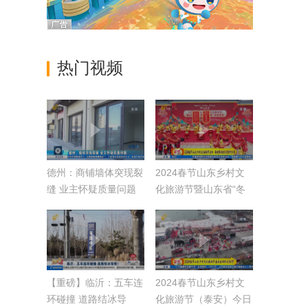
热门视频
德州：商铺墙体突现裂
2024春节山东乡村文
缝 业主怀疑质量问题
化旅游节暨山东省“冬
季黄河大集”今日启动
【重磅】临沂：五车连
2024春节山东乡村文
环碰撞 道路结冰导
化旅游节（泰安）今日