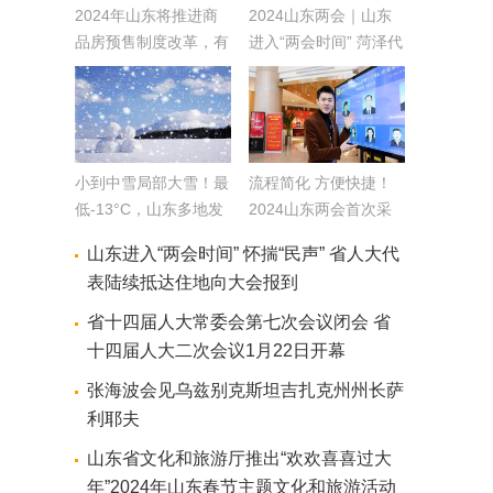
2024年山东将推进商
2024山东两会｜山东
品房预售制度改革，有
进入“两会时间” 菏泽代
力有序推行现房销售
表团首次乘坐高铁来参
会 他们这样说
小到中雪局部大雪！最
流程简化 方便快捷！
低-13°C，山东多地发
2024山东两会首次采
寒潮、大风预警
用“无感报到”
山东进入“两会时间” 怀揣“民声” 省人大代
表陆续抵达住地向大会报到
省十四届人大常委会第七次会议闭会 省
十四届人大二次会议1月22日开幕
张海波会见乌兹别克斯坦吉扎克州州长萨
利耶夫
山东省文化和旅游厅推出“欢欢喜喜过大
年”2024年山东春节主题文化和旅游活动