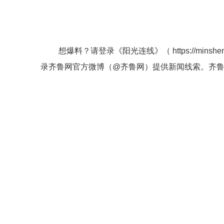
想爆料？请登录《阳光连线》（
https://minshe
录齐鲁网官方微博（
@齐鲁网
）提供新闻线索。齐