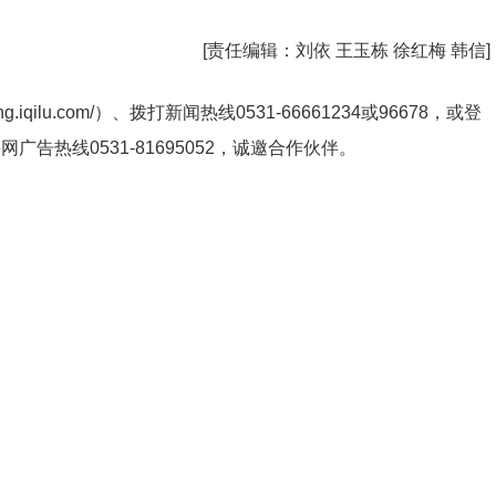
[责任编辑：
刘依 王玉栋 徐红梅 韩信
]
ng.iqilu.com/
）、拨打新闻热线0531-66661234或96678，或登
鲁网广告热线
0531-81695052
，诚邀合作伙伴。