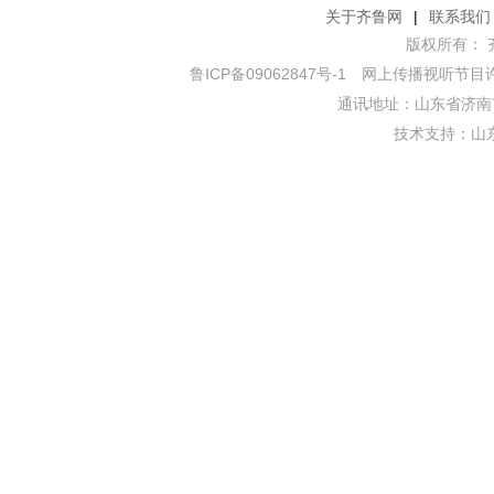
关于齐鲁网
|
联系我们
版权所有： 齐鲁网
鲁ICP备09062847号-1
网上传播视听节目许可证
通讯地址：山东省济南市
技术支持：
山