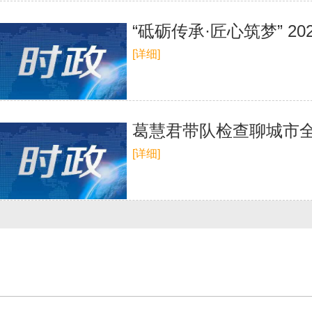
“砥砺传承·匠心筑梦”
[详细]
葛慧君带队检查聊城市
[详细]