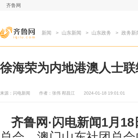
齐鲁网
新闻
>
山东新闻
>
山东政务
>
政务新
徐海荣为内地港澳人士联
来源：
闪电新闻
作者：
张伟 邴昌江
2024-01-18 19:01:01
齐鲁网
·闪电新闻1月1
总会、澳门山东社团总会