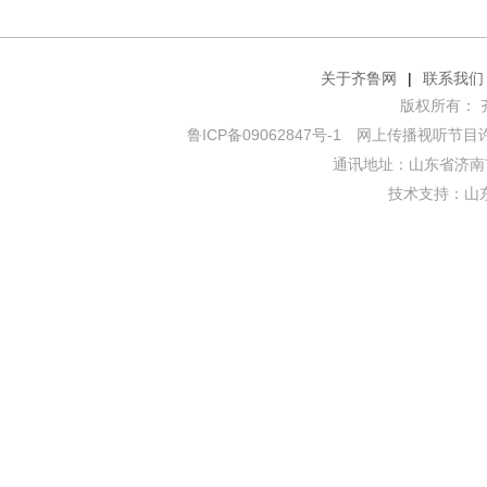
关于齐鲁网
|
联系我们
版权所有： 齐鲁网
鲁ICP备09062847号-1
网上传播视听节目许可证
通讯地址：山东省济南市
技术支持：
山