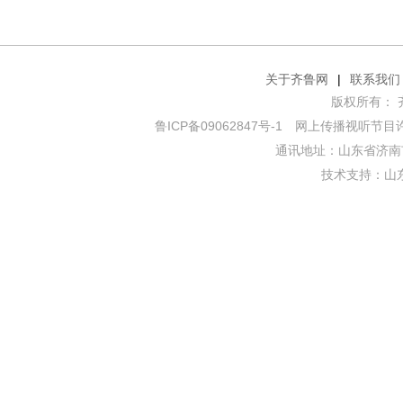
关于齐鲁网
|
联系我们
版权所有： 齐鲁网
鲁ICP备09062847号-1
网上传播视听节目许可证
通讯地址：山东省济南市
技术支持：
山