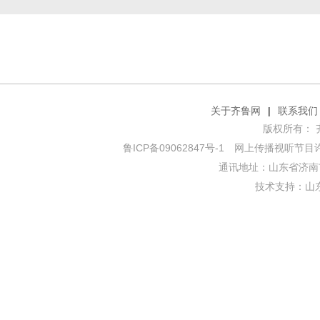
关于齐鲁网
|
联系我们
版权所有： 齐鲁网
鲁ICP备09062847号-1
网上传播视听节目许可证
通讯地址：山东省济南市
技术支持：
山