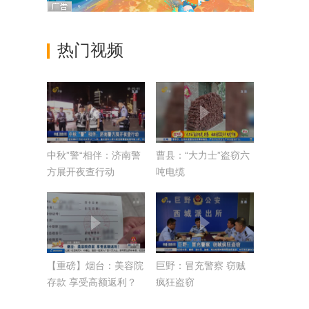
热门视频
中秋”警“相伴：济南警
曹县：“大力士”盗窃六
方展开夜查行动
吨电缆
【重磅】烟台：美容院
巨野：冒充警察 窃贼
存款 享受高额返利？
疯狂盗窃