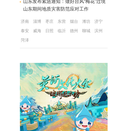
山东发布紧急通知：做好台风“梅花”过境
山东期间地质灾害防范应对工作
济南
淄博
枣庄
东营
烟台
潍坊
济宁
泰安
威海
日照
临沂
德州
聊城
滨州
菏泽