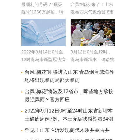
最顺利的号码？“顶级
台风“梅花”来了！山东
靓号”1366万起拍，特
发布四大气象预警 8市
别注明亮了
局部大暴雨
2022年9月14日0时至
9月12日0时至12时，
12时青岛市新型冠状病
青岛市新增本土确诊病
毒肺炎疫情情况
例4例
台风“梅花”即将进入山东 青岛烟台威海等
地将出现暴雨局部大暴雨
台风“梅花”将波及12省市，哪些地方承接
最强风雨？官方回应
2022年9月12日0时至24时山东省新增本
土确诊病例7例、本土无症状感染者34例
罕见！山东临沂发现商代木质井圈古井