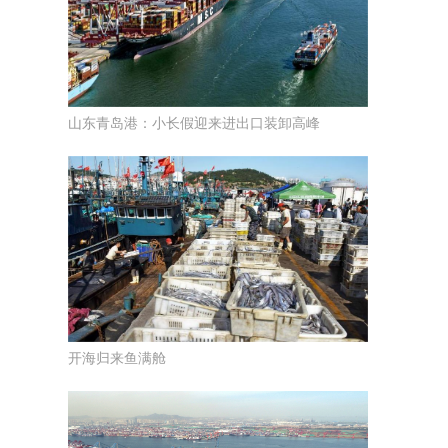
山东青岛港：小长假迎来进出口装卸高峰
开海归来鱼满舱