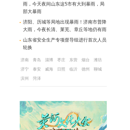
雨，今天夜间山东这5市有大到暴雨，局
部大暴雨
济阳、历城等局地出现暴雨！济南市普降
大雨，今夜长清、莱芜、章丘等地仍有雨
山东省安全生产专项督导组进行首次人员
轮换
济南
青岛
淄博
枣庄
东营
烟台
潍坊
济宁
泰安
威海
日照
临沂
德州
聊城
滨州
菏泽