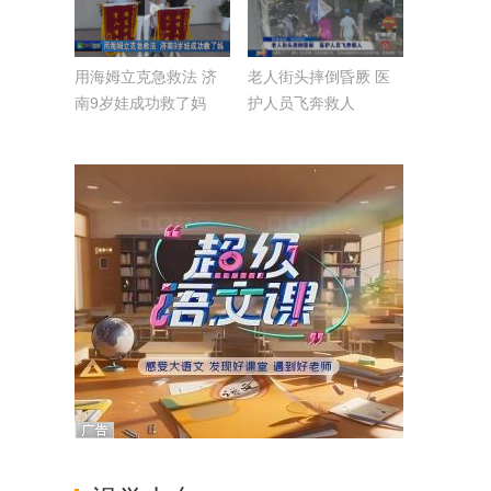
用海姆立克急救法 济
老人街头摔倒昏厥 医
南9岁娃成功救了妈
护人员飞奔救人