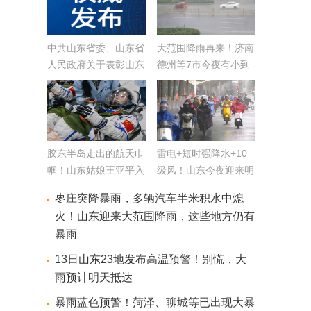
中共山东省委、山东省
大范围降雨再来！济南
人民政府关于表彰山东
德州等7市今夜有小到
省脱贫攻坚先进集体和
中雨局部大雨，麦收将
先进个人的决定
受影响
胶东半岛走出的航天巾
雷电+短时强降水+10
帼！山东姑娘王亚平入
级风！山东今夜迎来明
选神舟十二号载人飞船
显降雨，这5市局部暴
枣庄突降暴雨，多辆汽车半米积水中熄
飞行乘组备份名单
雨
火！山东迎来大范围降雨，这些地方仍有
暴雨
13日山东23地发布高温预警！别慌，大
雨预计明天抵达
暴雨蓝色预警！菏泽、聊城等已出现大暴