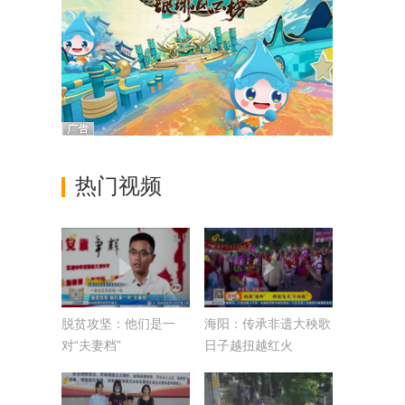
热门视频
脱贫攻坚：他们是一
海阳：传承非遗大秧歌
对“夫妻档”
日子越扭越红火