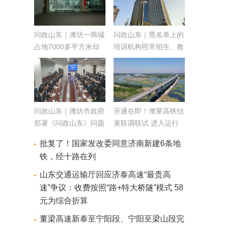
问政山东｜潍坊一商城
问政山东｜黑名单上的
占地7000多平方米却
培训机构照常招生、教
只剩1家商户？工作人
学 潍坊教育局：他们
员：领导规划改造，我
偷着开 那是他们的事
不清楚
问政山东｜潍坊市政府
开通在即！潍莱高铁结
部署《问政山东》问题
束联调联试 进入运行
整改：全市范围内开展
试验阶段
批复了！国家发改委同意济南新建6条地
拉网式大排查
铁，经十路在列
山东交通运输厅回应济泰高速“最贵高
速”争议：收费按照“路+特大桥隧”模式 58
元为综合折算
董梁高速新泰至宁阳段、宁阳至梁山段完