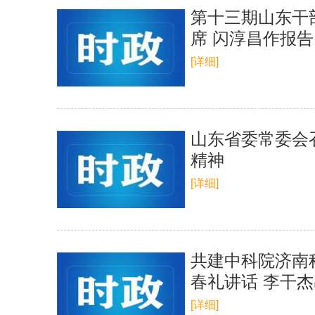
第十三期山东干
席 闪淳昌作报告
[详细]
山东省委常委会
精神
[详细]
共建中科院济南
春礼讲话 李干
[详细]