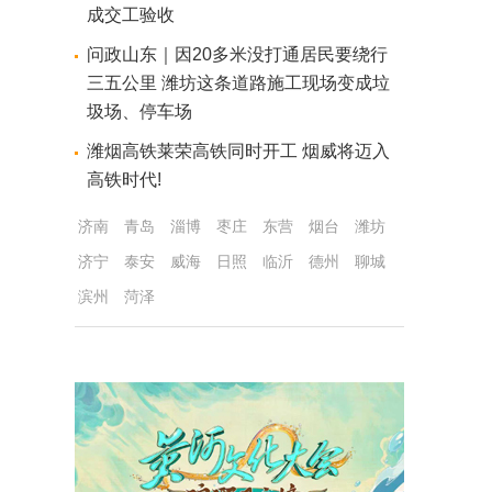
成交工验收
问政山东｜因20多米没打通居民要绕行
三五公里 潍坊这条道路施工现场变成垃
圾场、停车场
潍烟高铁莱荣高铁同时开工 烟威将迈入
高铁时代!
济南
青岛
淄博
枣庄
东营
烟台
潍坊
济宁
泰安
威海
日照
临沂
德州
聊城
滨州
菏泽