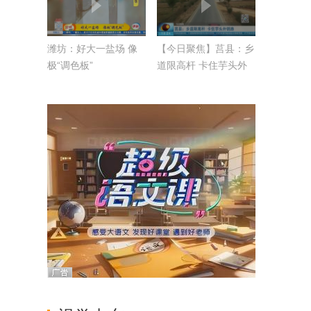
潍坊：好大一盐场 像
【今日聚焦】莒县：乡
极“调色板”
道限高杆 卡住芋头外
销路