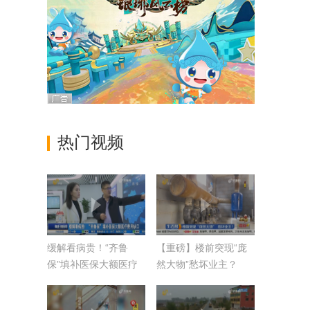
热门视频
缓解看病贵！“齐鲁
【重磅】楼前突现“庞
保”填补医保大额医疗
然大物”愁坏业主？
费用缺口