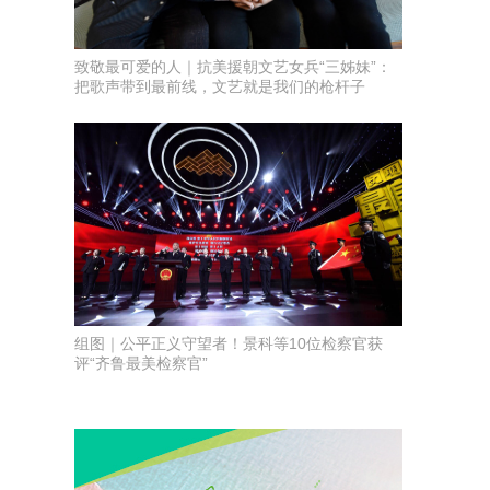
致敬最可爱的人｜抗美援朝文艺女兵“三姊妹”：
把歌声带到最前线，文艺就是我们的枪杆子
​组图｜公平正义守望者！景科等10位检察官获
评“齐鲁最美检察官”