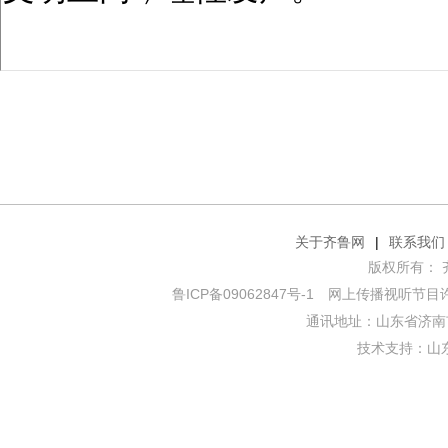
关于齐鲁网
|
联系我们
版权所有： 齐鲁网
鲁ICP备09062847号-1
网上传播视听节目许可证
通讯地址：山东省济南市
技术支持：
山