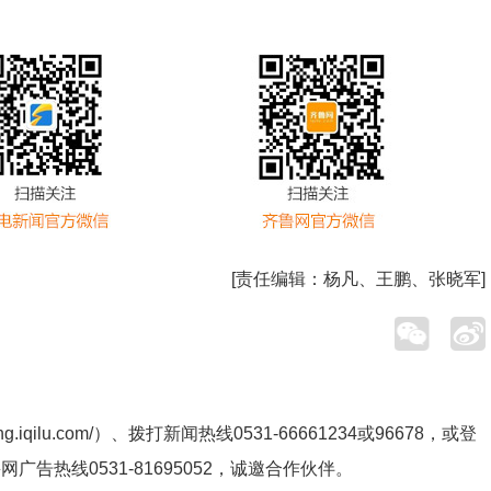
[责任编辑：
杨凡、王鹏、张晓军
]
ng.iqilu.com/
）、拨打新闻热线0531-66661234或96678，或登
鲁网广告热线
0531-81695052
，诚邀合作伙伴。