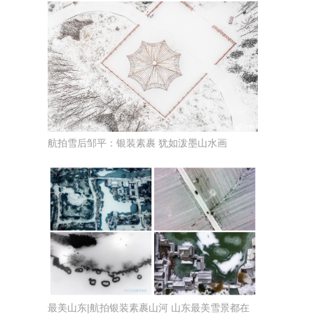
航拍雪后邹平：银装素裹 犹如泼墨山水画
最美山东|航拍银装素裹山河 山东最美雪景都在