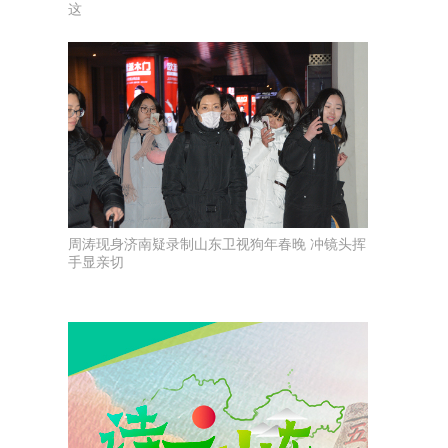
这
周涛现身济南疑录制山东卫视狗年春晚 冲镜头挥
手显亲切