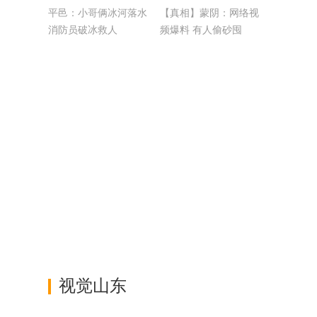
平邑：小哥俩冰河落水
【真相】蒙阴：网络视
消防员破冰救人
频爆料 有人偷砂囤
砂？
视觉山东