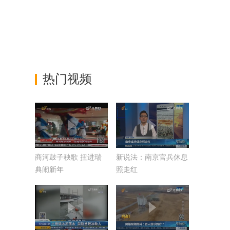
热门视频
商河鼓子秧歌 扭进瑞
新说法：南京官兵休息
典闹新年
照走红