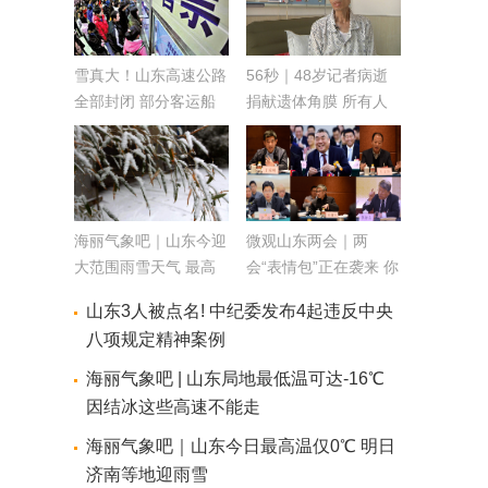
雪真大！山东高速公路
56秒｜48岁记者病逝
全部封闭 部分客运船
捐献遗体角膜 所有人
舶停航
都被感动了…
海丽气象吧｜山东今迎
微观山东两会｜两
大范围雨雪天气 最高
会“表情包”正在袭来 你
温均在0℃以下
入镜了吗？
山东3人被点名! 中纪委发布4起违反中央
八项规定精神案例
海丽气象吧 | 山东局地最低温可达-16℃
因结冰这些高速不能走
海丽气象吧｜山东今日最高温仅0℃ 明日
济南等地迎雨雪