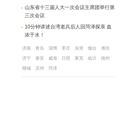
​山东省十三届人大一次会议主席团举行第
三次会议
10分钟讲述台湾老兵后人回菏泽探亲 血
浓于水！
济南
青岛
淄博
枣庄
东营
烟台
潍坊
济宁
泰安
威海
日照
莱芜
临沂
德州
聊城
滨州
菏泽