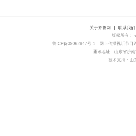
关于齐鲁网
|
联系我们
版权所有： 齐鲁网
鲁ICP备09062847号-1
网上传播视听节目许可证
通讯地址：山东省济南市
技术支持：
山