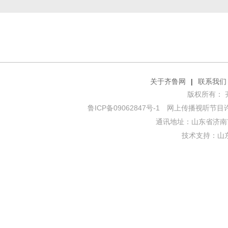
关于齐鲁网
|
联系我们
版权所有： 齐鲁网
鲁ICP备09062847号-1
网上传播视听节目许可证
通讯地址：山东省济南市
技术支持：
山