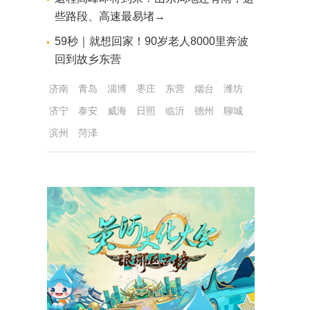
些路段、高速最易堵→
59秒｜就想回家！90岁老人8000里奔波
回到故乡东营
济南
青岛
淄博
枣庄
东营
烟台
潍坊
济宁
泰安
威海
日照
临沂
德州
聊城
滨州
菏泽