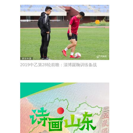
2019中乙第28轮前瞻：淄博蹴鞠训练备战