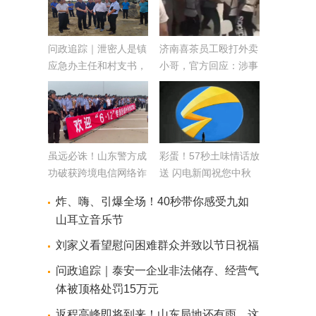
问政追踪｜泄密人是镇
济南喜茶员工殴打外卖
应急办主任和村支书，
小哥，官方回应：涉事
村支书和涉事厂主是亲
员工全辞退
兄弟！三人被控制！
虽远必诛！山东警方成
彩蛋！57秒土味情话放
功破获跨境电信网络诈
送 闪电新闻祝您中秋
骗大案
快乐
炸、嗨、引爆全场！40秒带你感受九如
山耳立音乐节
刘家义看望慰问困难群众并致以节日祝福
问政追踪｜泰安一企业非法储存、经营气
体被顶格处罚15万元
返程高峰即将到来！山东局地还有雨，这