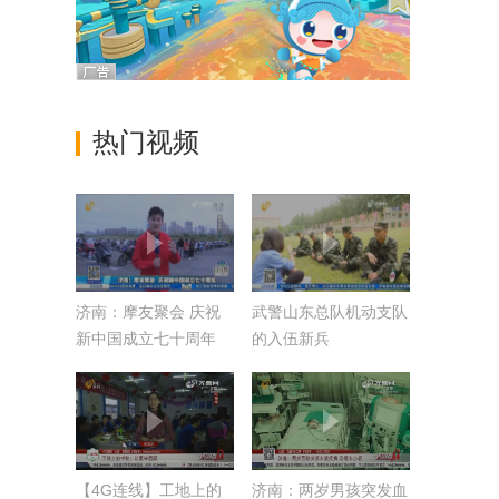
热门视频
济南：摩友聚会 庆祝
武警山东总队机动支队
新中国成立七十周年
的入伍新兵
【4G连线】工地上的
济南：两岁男孩突发血