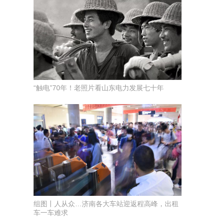
“触电”70年！老照片看山东电力发展七十年
组图丨人从众…济南各大车站迎返程高峰，出租
车一车难求