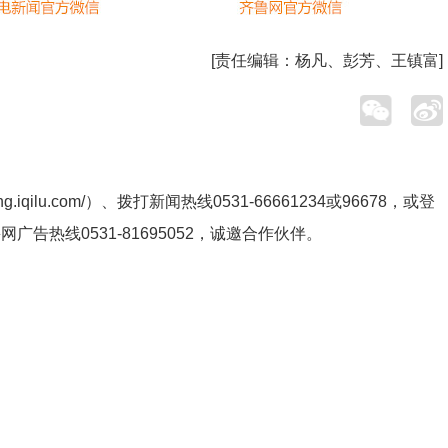
[责任编辑：
杨凡、彭芳、王镇富
]
ng.iqilu.com/
）、拨打新闻热线0531-66661234或96678，或登
鲁网广告热线
0531-81695052
，诚邀合作伙伴。