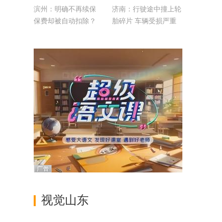
滨州：明确不再续保
济南：行驶途中撞上轮
保费却被自动扣除？
胎碎片 车辆受损严重
视觉山东