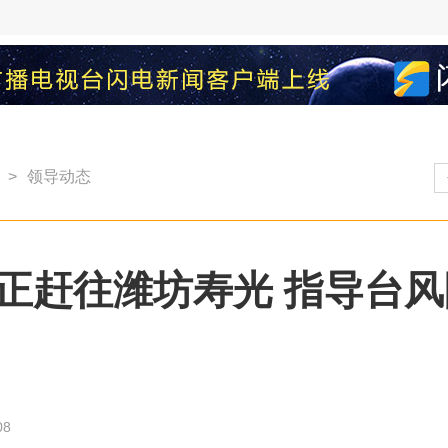
>
领导动态
正赶往潍坊寿光 指导台
08