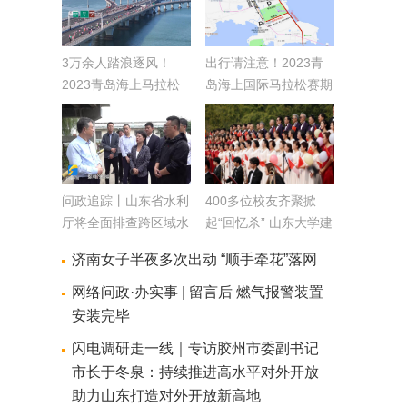
3万余人踏浪逐风！
出行请注意！2023青
2023青岛海上马拉松
岛海上国际马拉松赛期
鸣枪开跑
间 这些道路实行交通
管制
问政追踪丨山东省水利
400多位校友齐聚掀
厅将全面排查跨区域水
起“回忆杀” 山东大学建
闸管理协调不畅问题
校122周年系列活动启
济南女子半夜多次出动 “顺手牵花”落网
通过长效机制规范沟通
幕
协调渠道
网络问政·办实事 | 留言后 燃气报警装置
安装完毕
闪电调研走一线｜专访胶州市委副书记
市长于冬泉：持续推进高水平对外开放
助力山东打造对外开放新高地