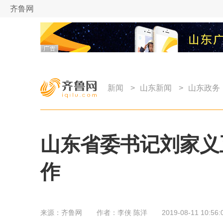
齐鲁网
新闻
>
山东新闻
>
山东政务
山东省委书记刘家义
作
来源：
齐鲁网
作者：
李侠 陈洋
2019-08-11 10:56: