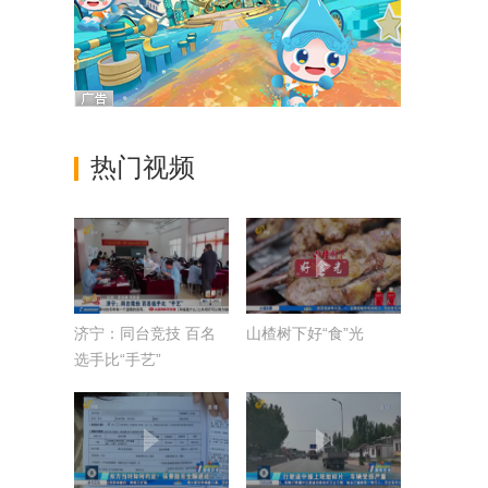
热门视频
济宁：同台竞技 百名
山楂树下好“食”光
选手比“手艺”