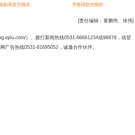
[责任编辑：
黄鹏伟、张伟
]
ng.iqilu.com/
）、拨打新闻热线0531-66661234或96678，或登
鲁网广告热线
0531-81695052
，诚邀合作伙伴。