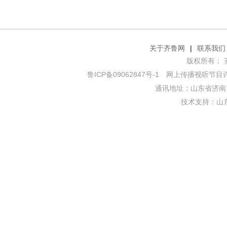
关于齐鲁网
|
联系我们
版权所有： 齐鲁网
鲁ICP备09062847号-1
网上传播视听节目许可证
通讯地址：山东省济南市
技术支持：
山