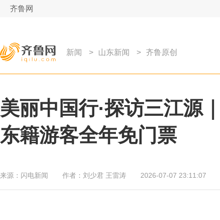
齐鲁网
新闻
>
山东新闻
>
齐鲁原创
美丽中国行·探访三江源
东籍游客全年免门票
来源：
闪电新闻
作者：
刘少君 王雷涛
2026-07-07 23:11:07