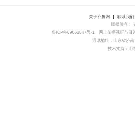
关于齐鲁网
|
联系我们
版权所有： 齐鲁网
鲁ICP备09062847号-1
网上传播视听节目许可证
通讯地址：山东省济南市
技术支持：
山