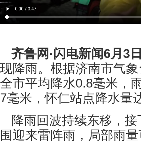
齐鲁网
·闪电新闻6月3
现降雨。根据济南市气象台6
全市平均降水0.8毫米
7毫米，怀仁站点降水量达
降雨回波持续东移，接
围迎来雷阵雨，局部雨量