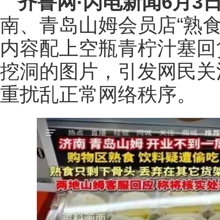
齐鲁网
·闪电新闻6月3
南、青岛山姆会员店“熟
内容配上空瓶青柠汁塞回
挖洞的图片，引发网民关
重扰乱正常网络秩序。