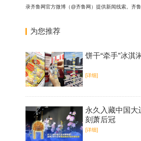
录齐鲁网官方微博（
@齐鲁网
）提供新闻线索。齐
为您推荐
饼干“牵手”冰淇
[详细]
永久入藏中国大
刻萧后冠
[详细]