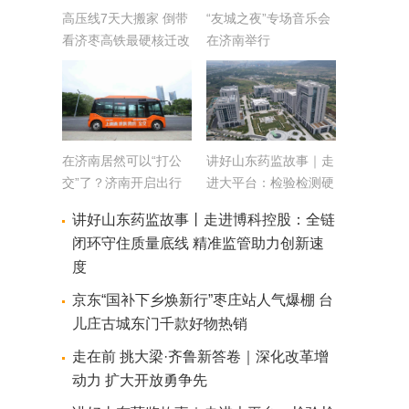
高压线7天大搬家 倒带
“友城之夜”专场音乐会
看济枣高铁最硬核迁改
在济南举行
在济南居然可以“打公
讲好山东药监故事｜走
交”了？济南开启出行
进大平台：检验检测硬
新尝试
实力护航医药产业新质
讲好山东药监故事丨走进博科控股：全链
生产力
闭环守住质量底线 精准监管助力创新速
度
京东“国补下乡焕新行”枣庄站人气爆棚 台
儿庄古城东门千款好物热销
走在前 挑大梁·齐鲁新答卷｜深化改革增
动力 扩大开放勇争先