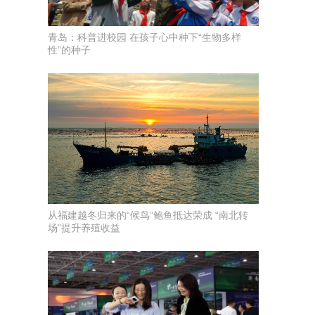
青岛：科普进校园 在孩子心中种下“生物多样
性”的种子
从福建越冬归来的“候鸟”鲍鱼抵达荣成 “南北转
场”提升养殖收益