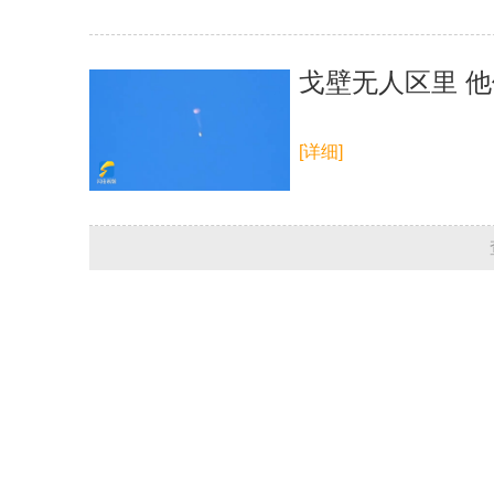
戈壁无人区里 
[详细]