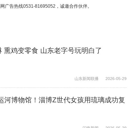
鲁网广告热线
0531-81695052
，诚邀合作伙伴。
淋 熏鸡变零食 山东老字号玩明白了
山东新闻联播
2026-05-29
运河博物馆！淄博Z世代女孩用琉璃成功复
闪电新闻
2026-05-29