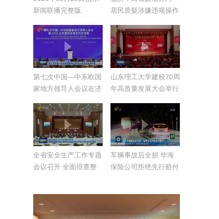
新闻联播完整版
居民质疑涉嫌违规操作
第七次中国—中东欧国
山东理工大学建校70周
家地方领导人会议在济
年高质量发展大会举行
南开幕
全省安全生产工作专题
车辆事故后全损 华海
会议召开 全面排查整
保险公司拒绝先行赔付
治重点领域安全隐患
坚决守住守牢安全生产
底线