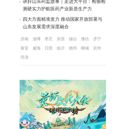
讲好山东药监故事｜走进大平台：检验检
测硬实力护航医药产业新质生产力
四大方面精准发力 推动国家开放部署与
山东发展需求深度融合
济南
淄博
枣庄
东营
烟台
潍坊
济宁
泰安
威海
日照
临沂
德州
聊城
滨州
菏泽