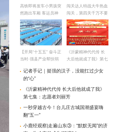
高铁即将发车小男孩突
闯关达人特战大牛热血
然跑出车厢 客运员神
闯关，第四关千万不要
反应救了孩子一命
眨眼！
【开局“十五五” 奋斗正
《沂蒙精神代代传 长
当时·强县产业帮扶弱
大后他就成了我》第七
县】精准帮扶 即墨产
集：志愿者刘丽芳
记者手记｜挺强的汉子，没能扛过少女
业链向山亭新腹地延伸
的“心”
《沂蒙精神代代传 长大后他就成了我》
第七集：志愿者刘丽芳
一秒穿越古今！台儿庄古城国潮盛宴嗨
翻“五一”
小鹿经观察|走遍山东③：“默默无闻”的济