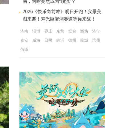
南，为啥突然成为“顶流”？
2026《快乐向前冲》明日开跑！实景美
图来袭！寿光巨淀湖赛道等你来战！
济南
淄博
枣庄
东营
烟台
潍坊
济宁
泰安
威海
日照
临沂
德州
聊城
滨州
菏泽