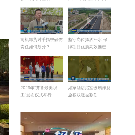
旅】
司机卸货时手指被砸伤
坚守岗位挥洒汗水 保
责任如何划分？
障项目优质高效推进
【假日我在岗】
2026年“齐鲁最美职
如家酒店浴室玻璃炸裂
工”发布仪式举行
旅客双腿被割伤