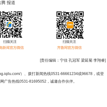
吉腾 报道
[责任编辑：
宁佳 孔冠军 梁延菊 李翔睿
]
ng.iqilu.com/
）、拨打新闻热线0531-66661234或96678，或登
鲁网广告热线
0531-81695052
，诚邀合作伙伴。