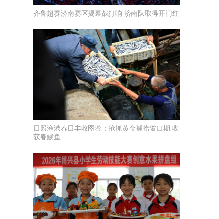
齐鲁超赛济南赛区揭幕战打响 济南队取得开门红
日照渔港春日丰收图鉴：抢抓黄金捕捞窗口期 收
获春鲅鱼