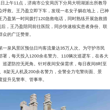
月1日上午11点，济南市公安局历下分局大明湖派出所教导
众呼救。王乃盈立即下车，发现一名女子躺在地上，已神
乃盈第一时间拨打120急救电话，同时熟练开展急救措
到后，王乃盈陪同前往医院，同步快速核实患者身份、联
群众的广泛赞誉。
第一泉风景区预估日均客流量达35万人次。为守护市民
署，每天投入1200余名警力、110辆次巡逻车，在各大
、巡逻防控无死角。针对夜间安保需求，每日夜间8时至
、8架无人机及200余名警力，全警全力屯警街面、景
度提升见警率、管事率。