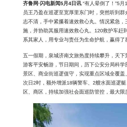
齐鲁网
·闪电新闻5月4日讯
“有人晕倒了！”5
员王乃盈在巡逻至宽厚里东门时，突然听到群
志不清，手中紧攥着速效救心丸。情况紧急，王
施，并协助其服用速效救心丸。120救护车赶
系其家人，用专业与责任为生命护航，赢得了
五一假期，泉城济南文旅热度持续攀升，天下
游客平安畅游，节日期间，历下公安分局科学部
景区、商业街巡逻值守，实现重点区域全覆盖
次日2时，额外增派18辆警车、2艘水面巡逻艇
区、商区，持续加强社会面巡防管控，最大限