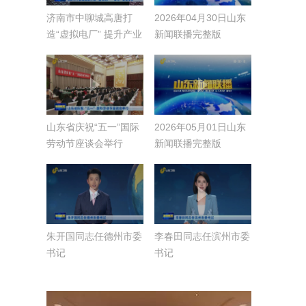
济南市中聊城高唐打
2026年04月30日山东
造“虚拟电厂” 提升产业
新闻联播完整版
竞争力【开局“十五五”
奋斗正当时·强县产业
帮扶弱县】
山东省庆祝“五一”国际
2026年05月01日山东
劳动节座谈会举行
新闻联播完整版
朱开国同志任德州市委
李春田同志任滨州市委
书记
书记