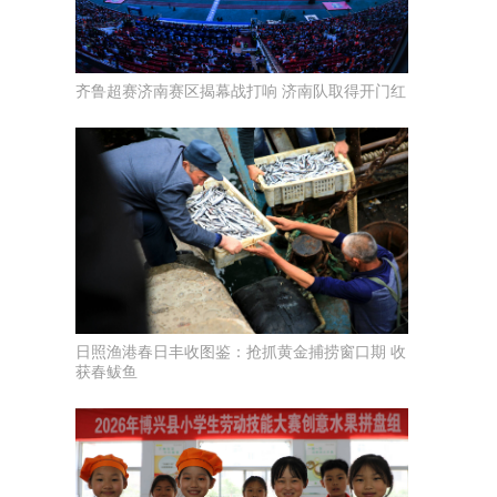
齐鲁超赛济南赛区揭幕战打响 济南队取得开门红
日照渔港春日丰收图鉴：抢抓黄金捕捞窗口期 收
获春鲅鱼