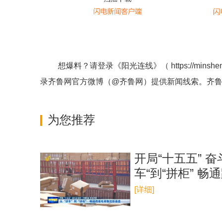
想爆料？请登录《阳光连线》（
https://minshe
录齐鲁网官方微博（
@齐鲁网
）提供新闻线索。齐
为您推荐
开局“十五五” 
车“到“拼柜” 
[详细]