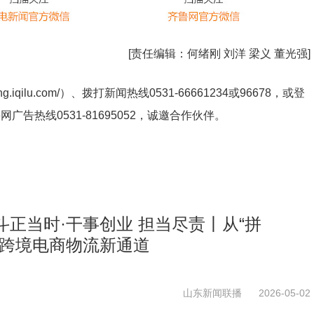
[责任编辑：
何绪刚 刘洋 梁义 董光强
]
ng.iqilu.com/
）、拨打新闻热线0531-66661234或96678，或登
鲁网广告热线
0531-81695052
，诚邀合作伙伴。
奋斗正当时·干事创业 担当尽责丨从“拼
畅通跨境电商物流新通道
山东新闻联播
2026-05-02