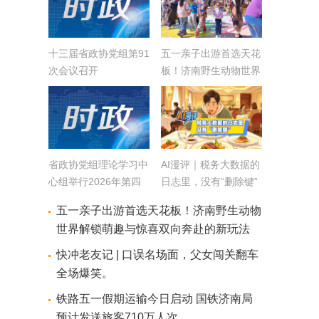
十三届省政协党组第91
五一亲子出游首选天花
次会议召开
板！济南野生动物世界
解锁萌趣与惊喜双向奔
赴的新玩法
省政协党组理论学习中
AI漫评｜税务大数据的
心组举行2026年第四
日志里，没有“删除键”
次集体学习
五一亲子出游首选天花板！济南野生动物
世界解锁萌趣与惊喜双向奔赴的新玩法
快冲老友记 | 口误名场面，父女闯关翻车
全场爆笑。
铁路五一假期运输今日启动 国铁济南局
预计发送旅客710万人次