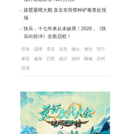
拔罂粟喂大鹅 直击东营禁种铲毒查处现
场
快乐，十七年来从未缺席！2026，《快
乐向前冲》全新启程！
济南
淄博
枣庄
东营
烟台
潍坊
济宁
泰安
威海
日照
临沂
德州
聊城
滨州
菏泽