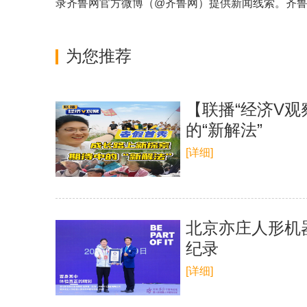
录齐鲁网官方微博（
@齐鲁网
）提供新闻线索。齐
为您推荐
【联播“经济V观
的“新解法”
[详细]
北京亦庄人形机
纪录
[详细]