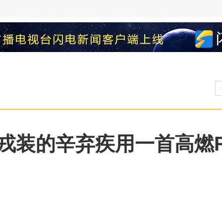
戎装的辛弃疾用一首高燃R