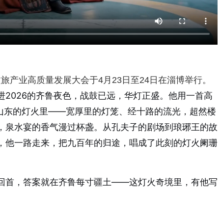
文旅产业高质量发展大会于4月23日至24日在淄博举行。
进2026的齐鲁夜色，战鼓已远，华灯正盛。他用一首高
登山东的灯火里——宽厚里的灯笼、经十路的流光，超然楼
，泉水宴的香气漫过杯盏。从孔夫子的剧场到琅琊王的故
，他一路走来，把九百年的归途，唱成了此刻的灯火阑珊
回首，答案就在齐鲁每寸疆土——这灯火奇境里，有他写