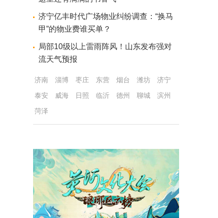
济宁亿丰时代广场物业纠纷调查：“换马
甲”的物业费谁买单？
局部10级以上雷雨阵风！山东发布强对
流天气预报
济南
淄博
枣庄
东营
烟台
潍坊
济宁
泰安
威海
日照
临沂
德州
聊城
滨州
菏泽