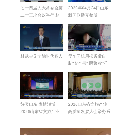
省十四届人大常委会第
2026年04月24日山东
二十三次会议举行 林
新闻联播完整版
武主持并讲话 会议决
定任命夏凤俭为山东省
人民政府副省长
林武会见宁德时代客人
货车司机用松紧带自
制“安全带” 民警称“活
久见”
好客山东 燃情淄博
2026山东省文旅产业
2026山东省文旅产业
高质量发展大会举办系
高质量发展大会在淄博
列活动
举行