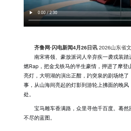
齐鲁网
·闪电新闻4月26日讯
2026山东省
南宋将领、豪放派词人
辛弃疾一袭戎装踏
燃Rap，把金戈铁马的半生豪情，押进了摩
亮灯，大明湖的演出正酣，趵突泉的剧场绝了
事，从山海间亮起的灯影到游轮上拂面的晚风
处。
宝马雕车香满路，众里寻他千百度。蓦然
不尽的蓝图。