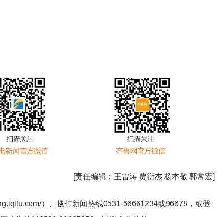
[责任编辑：
王雷涛 贾衍杰 杨本敬 郭常宏
]
ng.iqilu.com/
）、拨打新闻热线0531-66661234或96678，或登