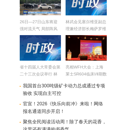
26日—27日山东将迎
林武会见塞尔维亚副总
强对流天气 局部阵风
理兼经济部长梅萨罗维
10级以上
奇
省十四届人大常委会第
亮相WFH大会：上海
二十三次会议举行 林
莱士SR604临床I/Ⅱ期数
武主持并讲话 会议决
据首发，结果显著优于
我国首台300吨级矿卡动力总成通过专项
定任命夏凤俭为山东省
预期
验收 实现自主可控
人民政府副省长
官宣！2026《快乐向前冲》来啦！网络
报名通道同步开启！
聚焦全民阅读活动周！除了春天的花香，
这里还有满满的书香气