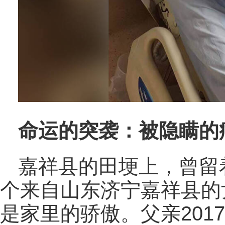
命运的突袭：被隐瞒的
嘉祥县的田埂上，曾留
个来自山东济宁嘉祥县的女
是家里的骄傲。父亲201