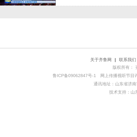
关于齐鲁网
|
联系我们
版权所有： 齐鲁网
鲁ICP备09062847号-1
网上传播视听节目许可证
通讯地址：山东省济南市
技术支持：
山