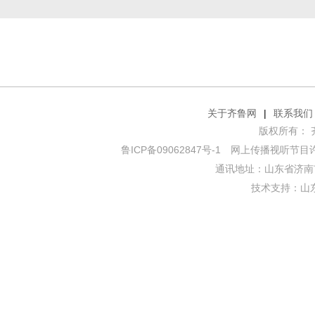
关于齐鲁网
|
联系我们
版权所有： 齐鲁网
鲁ICP备09062847号-1
网上传播视听节目许可证
通讯地址：山东省济南市
技术支持：
山