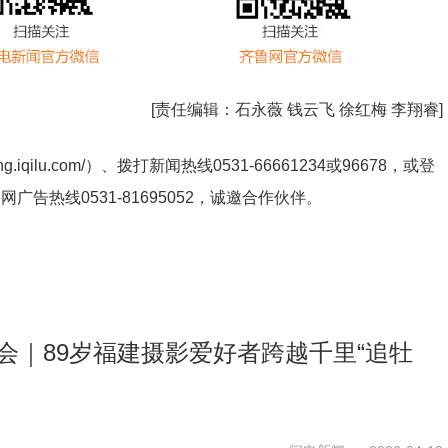
[责任编辑：
石永薇 钱云飞 徐红梅 李翔睿
]
ng.iqilu.com/
）、拨打新闻热线0531-66661234或96678，或登
鲁网广告热线
0531-81695052
，诚邀合作伙伴。
大会｜89岁福建摄影爱好者跨越千里“追牡