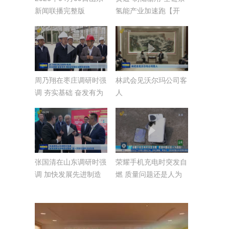
新闻联播完整版
氢能产业加速跑【开
局“十五五” 奋斗正当时
·干事创业 担当尽责】
周乃翔在枣庄调研时强
林武会见沃尔玛公司客
调 夯实基础 奋发有为
人
推动高质量发展取得新
成绩
张国清在山东调研时强
荣耀手机充电时突发自
调 加快发展先进制造
燃 质量问题还是人为
业集群 进一步深化国
原因？
有企业改革