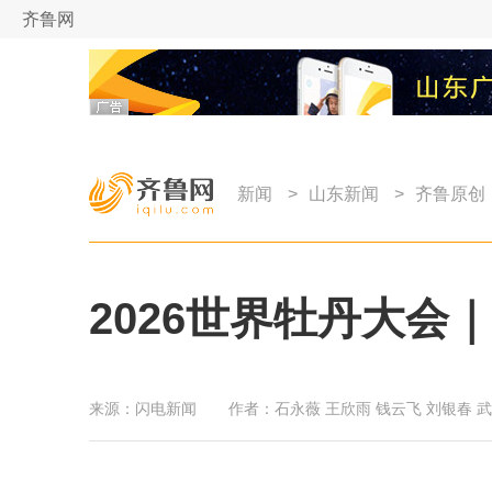
齐鲁网
新闻
>
山东新闻
>
齐鲁原创
2026世界牡丹大会
来源：
闪电新闻
作者：
石永薇 王欣雨 钱云飞 刘银春 