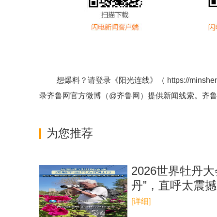
想爆料？请登录《阳光连线》（
https://minshe
录齐鲁网官方微博（
@齐鲁网
）提供新闻线索。齐
为您推荐
2026世界牡丹
丹”，直呼太震撼
[详细]