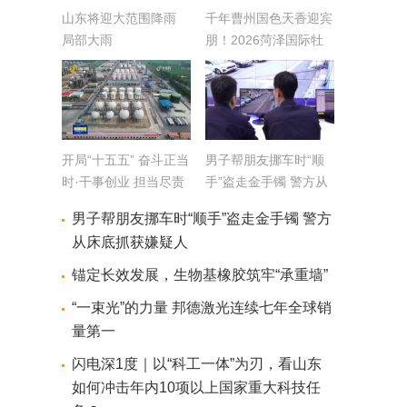
山东将迎大范围降雨
千年曹州国色天香迎宾
局部大雨
朋！2026菏泽国际牡
丹节会亮点纷呈
开局“十五五” 奋斗正当
男子帮朋友挪车时“顺
时·干事创业 担当尽责
手”盗走金手镯 警方从
丨贯通“制储输用”全链
床底抓获嫌疑人
男子帮朋友挪车时“顺手”盗走金手镯 警方
条 氢能产业加速跑
从床底抓获嫌疑人
锚定长效发展，生物基橡胶筑牢“承重墙”
“一束光”的力量 邦德激光连续七年全球销
量第一
闪电深1度｜以“科工一体”为刃，看山东
如何冲击年内10项以上国家重大科技任