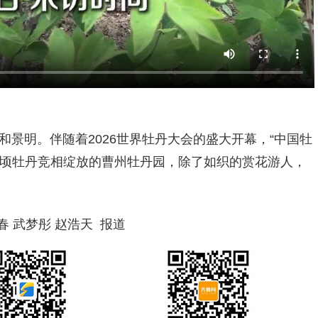
和景明。伴随着2026世界牡丹大会的盛大开幕，“中国牡
千顷牡丹竞相绽放的曹州牡丹园，除了如织的赏花游人，
春 武梦彤 赵浩天 报道