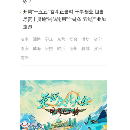
务？
开局“十五五” 奋斗正当时·干事创业 担当
尽责丨贯通“制储输用”全链条 氢能产业加
速跑
济南
淄博
枣庄
东营
烟台
潍坊
济宁
泰安
威海
日照
临沂
德州
聊城
滨州
菏泽