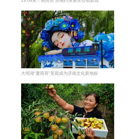
29.04米！秋雨后 济南趵突泉水位创新高
大明湖“夏雨荷”景观成为济南文化新地标