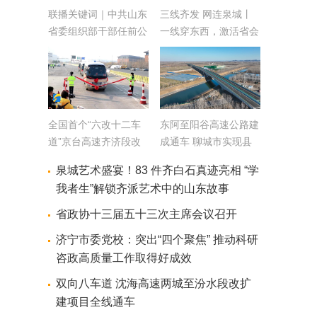
联播关键词｜中共山东
三线齐发 网连泉城丨
省委组织部干部任前公
一线穿东西，激活省会
示公告（2025年第17
产业新格局
号）
全国首个“六改十二车
东阿至阳谷高速公路建
道”京台高速齐济段改
成通车 聊城市实现县
扩建项目建成通车 京
县通高速
泉城艺术盛宴！83 件齐白石真迹亮相 “学
台高速山东段完成升级
我者生”解锁齐派艺术中的山东故事
改造
省政协十三届五十三次主席会议召开
济宁市委党校：突出“四个聚焦” 推动科研
咨政高质量工作取得好成效
双向八车道 沈海高速两城至汾水段改扩
建项目全线通车