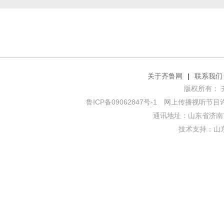
关于齐鲁网
|
联系我们
版权所有： 齐鲁网
鲁ICP备09062847号-1
网上传播视听节目许可证
通讯地址：山东省济南市
技术支持：
山