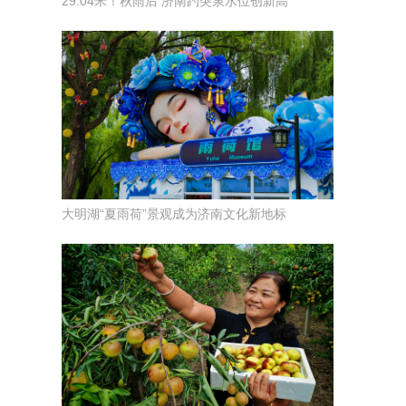
29.04米！秋雨后 济南趵突泉水位创新高
大明湖“夏雨荷”景观成为济南文化新地标