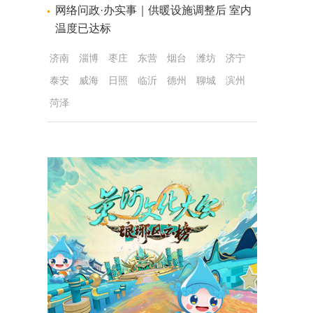
网络问政·办实事｜供暖设施调整后 室内
温度已达标
济南
淄博
枣庄
东营
烟台
潍坊
济宁
泰安
威海
日照
临沂
德州
聊城
滨州
菏泽