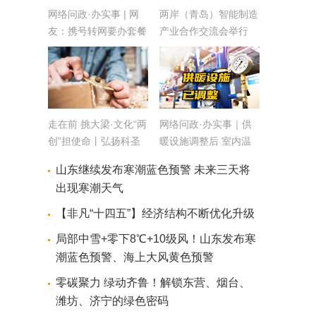
网络问政·办实事 | 网
两岸（青岛）智能制造
友：携号转网要办套餐
产业合作交流会举行
通信管理局：已整改
走在前 挑大梁·文化“两
网络问政·办实事｜供
创”担使命丨弘扬科圣
暖设施调整后 室内温
匠祖精神 激活古代科
度已达标
山东继续发布寒潮蓝色预警 未来三天将
技文化时代价值
出现寒潮天气
【非凡“十四五”】经济结构不断优化升级
局部中雪+零下8℃+10级风！山东发布寒
潮蓝色预警、海上大风黄色预警
零碳聚力 绿动齐鲁！解锁东营、烟台、
潍坊、济宁的绿色密码