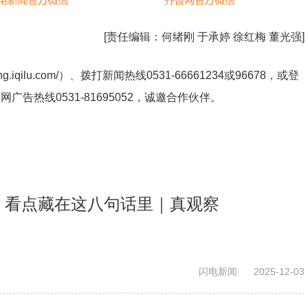
[责任编辑：
何绪刚 于承婷 徐红梅 董光强
]
ng.iqilu.com/
）、拨打新闻热线0531-66661234或96678，或登
鲁网广告热线
0531-81695052
，诚邀合作伙伴。
东，看点藏在这八句话里｜真观察
闪电新闻
2025-12-03