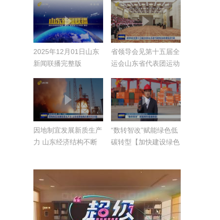
2025年12月01日山东
省领导会见第十五届全
新闻联播完整版
运会山东省代表团运动
员教练员代表
因地制宜发展新质生产
“数转智改”赋能绿色低
力 山东经济结构不断
碳转型【加快建设绿色
优化升级【走在前 挑
低碳高质量发展先行
大梁·非凡“十四五”】
区】