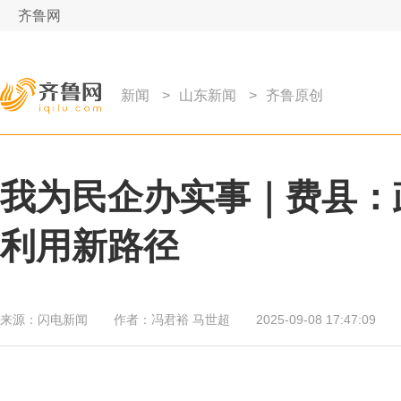
齐鲁网
新闻
>
山东新闻
>
齐鲁原创
我为民企办实事｜费县：政
利用新路径
来源：
闪电新闻
作者：
冯君裕 马世超
2025-09-08 17:47:09