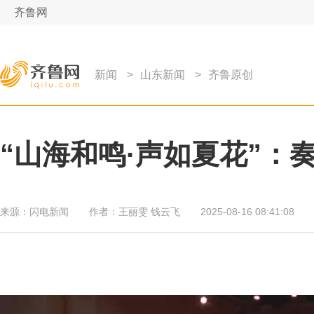
齐鲁网
新闻
>
山东新闻
>
齐鲁原创
“山海和鸣·声如夏花”：
来源：
闪电新闻
作者：
王丽雯 钱云飞
2025-08-16 08:41:08