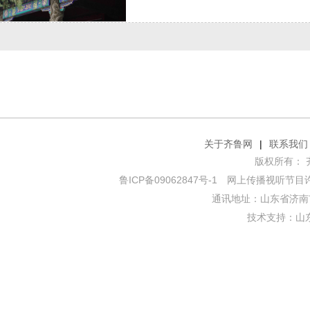
关于齐鲁网
|
联系我们
版权所有： 齐鲁网
鲁ICP备09062847号-1
网上传播视听节目许可证
通讯地址：山东省济南市
技术支持：
山